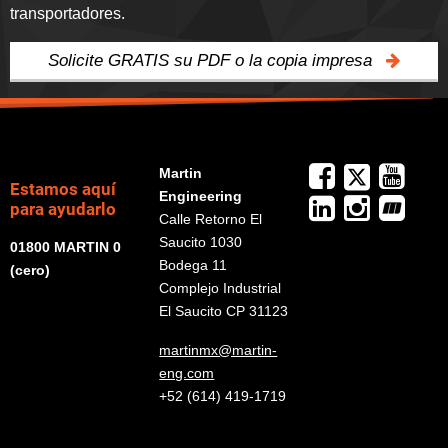
transportadores.
Solicite GRATIS su PDF o la copia impresa
Martin
Estamos aquí
Engineering
para ayudarlo
Calle Retorno El
Saucito 1030
01800 MARTIN 0
Bodega 11
(cero)
Complejo Industrial
El Saucito CP 31123
martinmx@martin-
eng.com
+52 (614) 419-1719