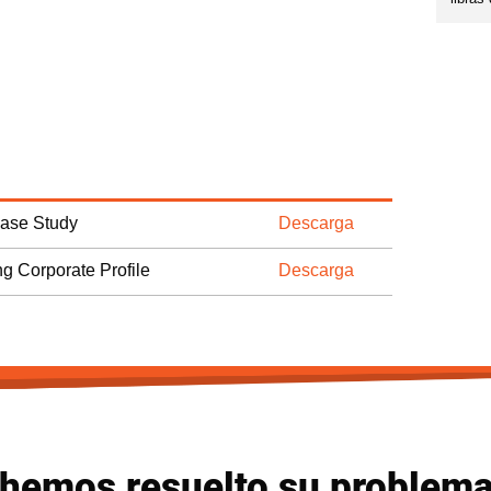
Case Study
Descarga
ng Corporate Profile
Descarga
 hemos resuelto su problema 