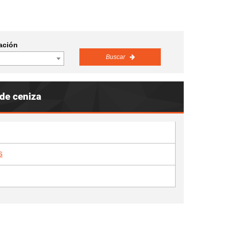
ación
Buscar
 de ceniza
s